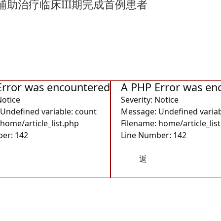
助治疗临床III期完成首例患者
Error was encountered
A PHP Error was en
Notice
Severity: Notice
Undefined variable: count
Message: Undefined variab
 home/article_list.php
Filename: home/article_lis
er: 142
Line Number: 142
返
回首
页