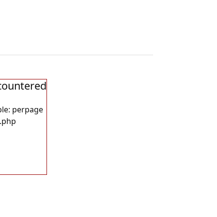
countered
le: perpage
t.php