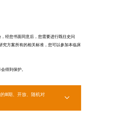
验，经您书面同意后，您需要进行既往史问
合研究方案所有的相关标准，您可以参加本临床
将会得到保护。
疗的Ⅲ期、开放、随机对