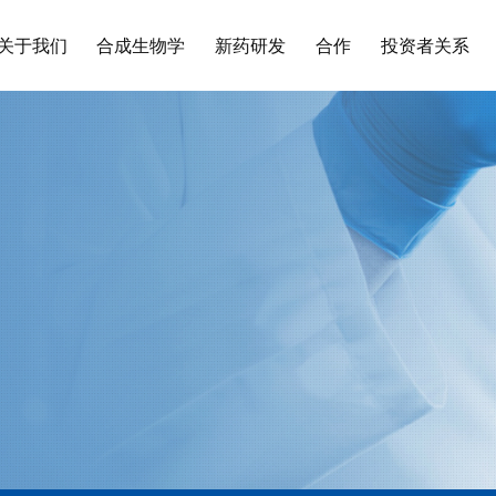
关于我们
合成生物学
新药研发
合作
投资者关系