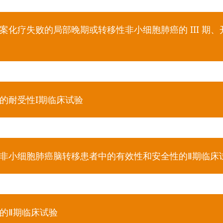
化疗失败的局部晚期或转移性非小细胞肺癌的 III 期
的耐受性I期临床试验
非小细胞肺癌脑转移患者中的有效性和安全性的Ⅱ期临床
的Ⅱ期临床试验