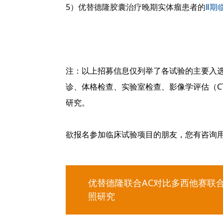
5）
优替德隆胶囊治疗晚期实体瘤患者的
Ⅱ期
注：以上招募信息仅列举了各试验的主要入
诊、体格检查、实验室检查、影像学评估（C
研究。
欲报名参加临床试验项目的朋友，您有咨询
优替德隆联合AC对比多西他赛联合
照研究